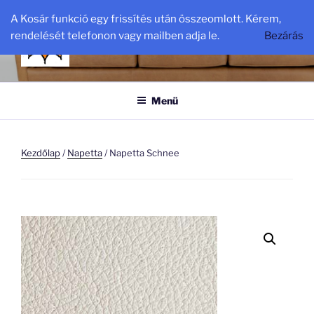
Tartalomhoz
A Kosár funkció egy frissítés után összeomlott. Kérem,
BŐR-DISZKONT
rendelését telefonon vagy mailben adja le.
Bezárás
bőr – diszkont. hu
Menü
Kezdőlap
/
Napetta
/ Napetta Schnee