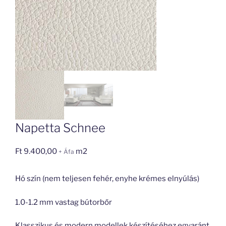
Napetta Schnee
Ft
9.400,00
m2
+ Áfa
Hó szín (nem teljesen fehér, enyhe krémes elnyúlás)
1.0-1.2 mm vastag bútorbőr
Klasszikus és modern modellek készítéséhez egyaránt