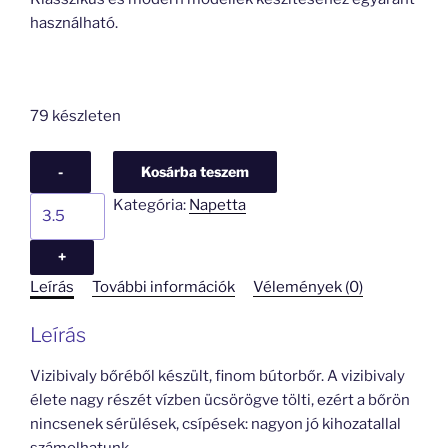
használható.
79 készleten
-
Kosárba teszem
Napetta
Kategória:
Napetta
Schnee
mennyiség
+
Leírás
További információk
Vélemények (0)
Leírás
Vizibivaly bőréből készült, finom bútorbőr. A vizibivaly
élete nagy részét vízben ücsörögve tölti, ezért a bőrön
nincsenek sérülések, csípések: nagyon jó kihozatallal