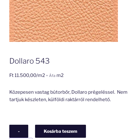
Dollaro 543
Ft
11.500,00
/m2
m2
+ Áfa
Közepesen vastag bútorbőr, Dollaro prégeléssel. Nem
tartjuk készleten, külföldi raktárról rendelhető.
-
Kosárba teszem