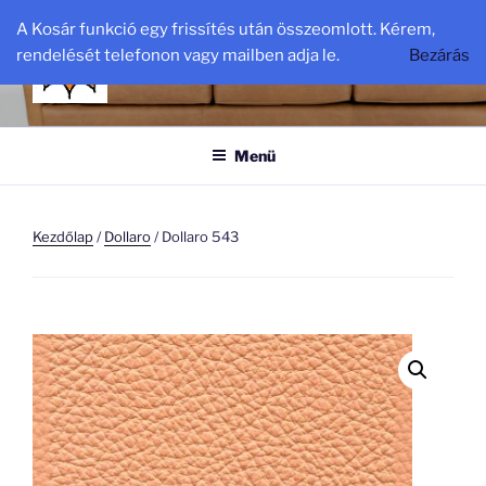
Tartalomhoz
A Kosár funkció egy frissítés után összeomlott. Kérem,
BŐR-DISZKONT
rendelését telefonon vagy mailben adja le.
Bezárás
bőr – diszkont. hu
Menü
Kezdőlap
/
Dollaro
/ Dollaro 543