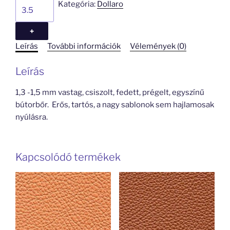
Dollaro
Kategória:
Dollaro
543
mennyiség
+
Leírás
További információk
Vélemények (0)
Leírás
1,3 -1,5 mm vastag, csiszolt, fedett, prégelt, egyszínű
bútorbőr. Erős, tartós, a nagy sablonok sem hajlamosak
nyúlásra.
Kapcsolódó termékek