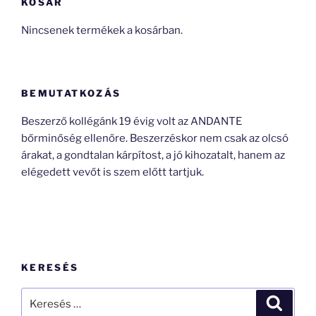
KOSÁR
Nincsenek termékek a kosárban.
BEMUTATKOZÁS
Beszerző kollégánk 19 évig volt az ANDANTE
bőrminőség ellenőre. Beszerzéskor nem csak az olcsó
árakat, a gondtalan kárpítost, a jó kihozatalt, hanem az
elégedett vevőt is szem előtt tartjuk.
KERESÉS
Keresés
Keresé
a