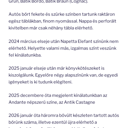
Grün, Batik Bordo, Batik Braun (Cognac).
Autós bőrt fekete és szürke színben tartunk raktáron
egész táblákban, finom nyomással. Nappa és perforált
kivitelben már csak néhány tábla elérhető.
2024 március elseje után Napetta Elefant színünk nem
elérhető. Helyette valami más, izgalmas színt veszünk
fel kínálatunkba.
2025 január elseje után már könyvkötészeket is
kiszolgálunk. Egyelőre négy alapszínünk van, de egyedi
igényeket is ki tudunk elégíteni.
2025 decembere óta megjelent kínálatunkban az
Andante népszerű színe, az Antik Castagne
2026 január óta háromra bővült készleten tartott autós
bőrünk száma, illetve ezentúl újra elérhető a