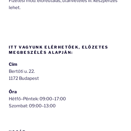
Fizetési mód: előreutalás, utánvételes ill. készpénzes
lehet.
ITT VAGYUNK ELÉRHETŐEK, ELŐZETES
MEGBESZÉLÉS ALAPJÁN:
Cím
Bertóti u. 22.
1172 Budapest
Óra
Hétfő–Péntek: 09:00–17:00
Szombat: 09:00–13:00