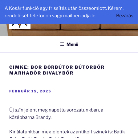
Tartalomhoz
A Kosár funkció egy frissítés után összeomlott. Kérem,
BŐR-DISZKONT
rendelését telefonon vagy mailben adja le.
Bezárás
bőr – diszkont. hu
Menü
CÍMKE:
BŐR BŐRBÚTOR BÚTORBŐR
MARHABŐR BIVALYBŐR
BEKÜLDVE:
FEBRUÁR 15, 2025
Új szín jelent meg napetta sorozatunkban, a
középbarna Brandy.
Kínálatunkban megjelentek az antikolt színek is: Batik